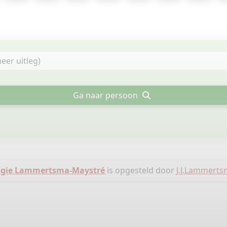
Ga naar persoon
ogie Lammertsma-Maystré
is opgesteld door
J.J.Lammert