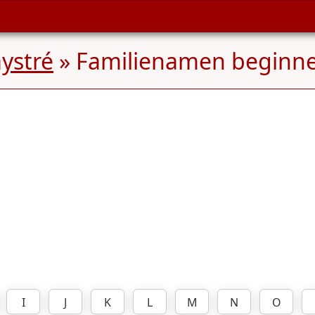
ystré
» Familienamen beginn
I
J
K
L
M
N
O