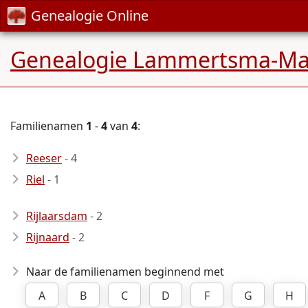
Genealogie Online
Genealogie Lammertsma-Ma
Familienamen
1
-
4
van
4
:
Reeser
- 4
Riel
- 1
Rijlaarsdam
- 2
Rijnaard
- 2
Naar de familienamen beginnend met
A
B
C
D
F
G
H