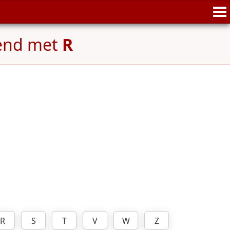
end met
R
R
S
T
V
W
Z