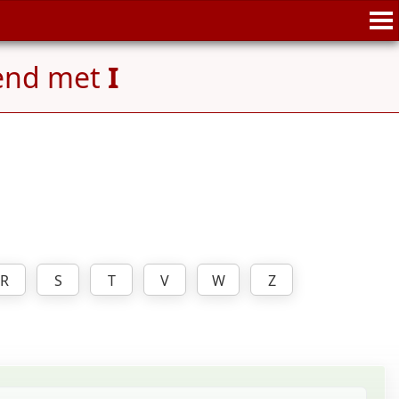
end met
I
R
S
T
V
W
Z