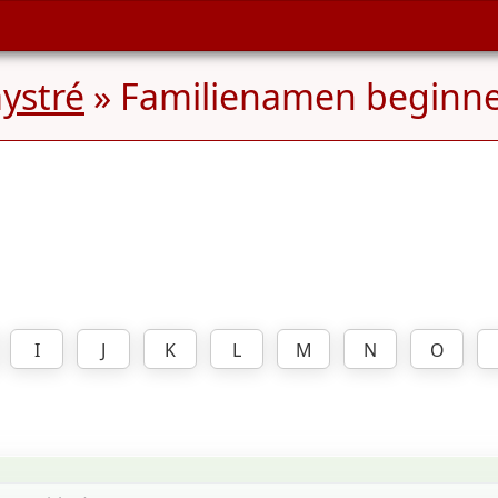
ystré
» Familienamen beginn
I
J
K
L
M
N
O