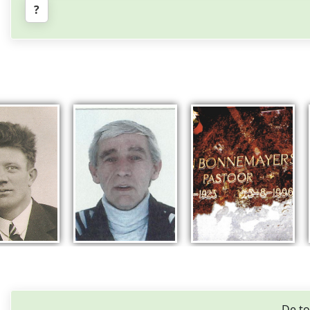
?
De to