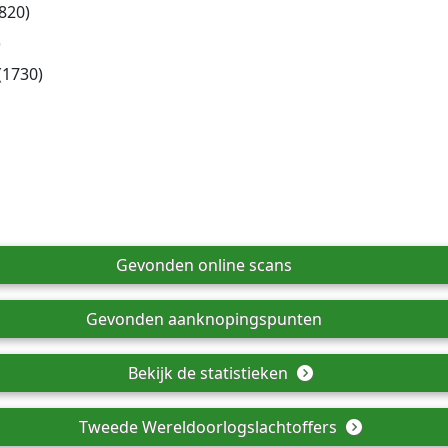
820)
)
(1730)
Gevonden online scans
Gevonden aanknopingspunten
Bekijk de statistieken
Tweede Wereldoorlogslachtoffers