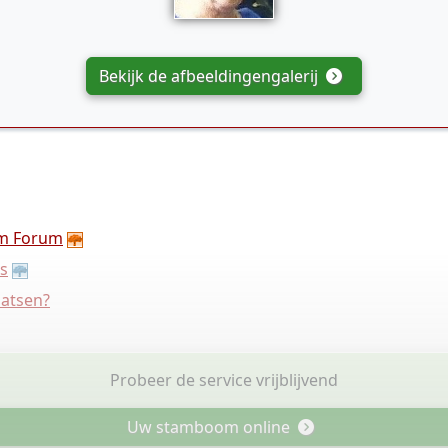
Bekijk de afbeeldingengalerij
m Forum
s
aatsen?
Probeer de service vrijblijvend
Uw stamboom online