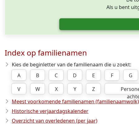
Als u bent ui
Index op familienamen
Kies de beginletter van de familienaam die u zoekt:
A
B
C
D
E
F
G
V
W
X
Y
Z
Person
acht
Meest voorkomende familienamen (familienaamwolk)
Historische verjaardagskalender
Overzicht van overledenen (per jaar)