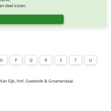
n deel inzien.
O
P
Q
R
S
T
U
, Van Eijk, Hof, Goedvolk & Groenendaal.