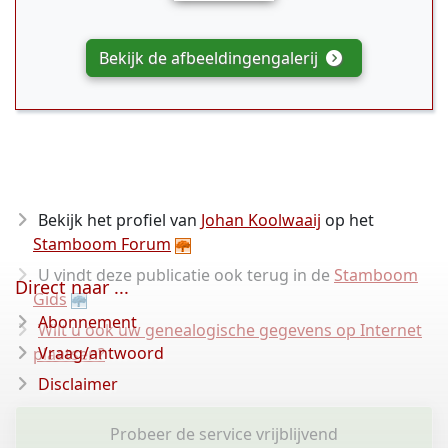
Bekijk de afbeeldingengalerij
Bekijk het profiel van
Johan Koolwaaij
op het
Stamboom Forum
U vindt deze publicatie ook terug in de
Stamboom
Direct naar ...
Gids
Abonnement
Wilt u ook uw genealogische gegevens op Internet
Vraag/antwoord
plaatsen?
Disclaimer
Probeer de service vrijblijvend