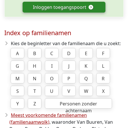
Inloggen toegangspoort
Index op familienamen
Kies de beginletter van de familienaam die u zoekt:
A
B
C
D
E
F
G
H
I
J
K
L
M
N
O
P
Q
R
S
T
U
V
W
X
Y
Z
Personen zonder
achternaam
Meest voorkomende familienamen
(familienaamwolk)
, waaronder Van Buuren, Van