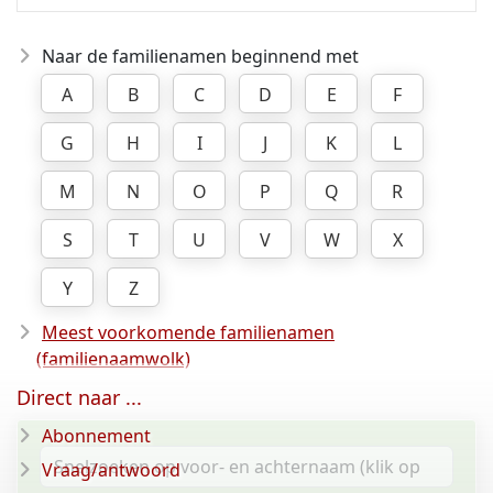
Naar de familienamen beginnend met
A
B
C
D
E
F
G
H
I
J
K
L
M
N
O
P
Q
R
S
T
U
V
W
X
Y
Z
Meest voorkomende familienamen
(familienaamwolk)
Direct naar ...
Abonnement
Vraag/antwoord