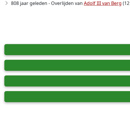
808 jaar geleden - Overlijden van
Adolf III van Berg
(12