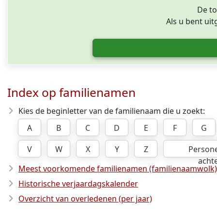
De to
Als u bent ui
Index op familienamen
Kies de beginletter van de familienaam die u zoekt:
A
B
C
D
E
F
G
V
W
X
Y
Z
Person
acht
Meest voorkomende familienamen (familienaamwolk)
Historische verjaardagskalender
Overzicht van overledenen (per jaar)