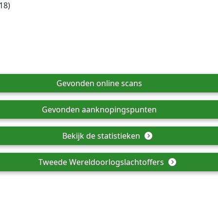
18)
Gevonden online scans
Gevonden aanknopingspunten
Bekijk de statistieken
Tweede Wereldoorlogslachtoffers