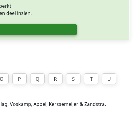
perkt.
n deel inzien.
O
P
Q
R
S
T
U
nlag, Voskamp, Appel, Kerssemeijer & Zandstra.