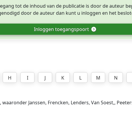
egang tot de inhoud van de publicatie is door de auteur be
tgenodigd door de auteur dan kunt u inloggen en het beslote
Inloggen toegangspoort
H
I
J
K
L
M
N
, waaronder Janssen, Frencken, Lenders, Van Soest,, Peete