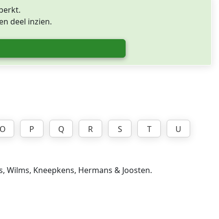
perkt.
n deel inzien.
O
P
Q
R
S
T
U
rs, Wilms, Kneepkens, Hermans & Joosten.