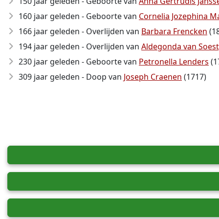
150 jaar geleden - Geboorte van
Anna Gertrudis Janss
160 jaar geleden - Geboorte van
Cornelia Jozephina M
166 jaar geleden - Overlijden van
Barbara Frencken
(1
194 jaar geleden - Overlijden van
Aldegonda van Soest
230 jaar geleden - Geboorte van
Petronella Lenders
(1
309 jaar geleden - Doop van
Joseph Craenen
(1717)