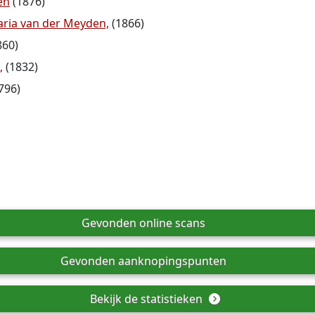
en
(1876)
aria van der Meyden,
(1866)
860)
,
(1832)
796)
Gevonden online scans
Gevonden aanknopingspunten
Bekijk de statistieken