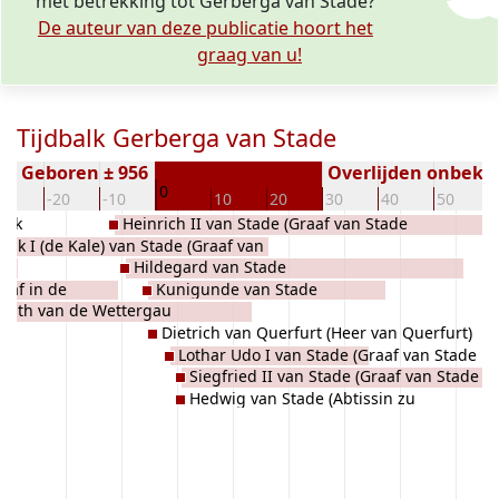
met betrekking tot Gerberga van Stade?
De auteur van deze publicatie hoort het
graag van u!
Tijdbalk Gerberga van Stade
Geboren ± 956
Overlijden onbeke
0
30
-20
-10
10
20
30
40
50
eck
Heinrich II van Stade (Graaf van Stade
rik I (de Kale) van Stade (Graaf van
994-1016)
Hildegard van Stade
967-976)
aaf in de
Kunigunde van Stade
udith van de Wettergau
van Rheingau,
Dietrich van Querfurt (Heer van Querfurt)
Lothar Udo I van Stade (Graaf van Stade
Siegfried II van Stade (Graaf van Stade
976-994)
Hedwig van Stade (Abtissin zu
1017-1037)
Heeslingen)