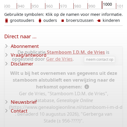
1000
930
940
950
960
970
980
990
1010
Gebruikte symbolen:
Klik op de namen voor meer informatie.
grootouders
ouders
broers/zussen
kinderen
Direct naar ...
Abonnement
De publicatie
Stamboom I.D.M. de Vries
is
Vraag/antwoord
opgesteld door
Ger de Vries
.
neem contact op
Disclaimer
Wilt u bij het overnemen van gegevens uit deze
stamboom alstublieft een verwijzing naar de
herkomst opnemen:
Ger de Vries, "Stamboom I.D.M. de Vries",
database,
Genealogie Online
Nieuwsbrief
(
https://www.genealogieonline.nl/stamboom-i-m-d-de-
Contact
: benaderd 10 augustus 2026), "Gerberga van
Stade (± 956-????)".