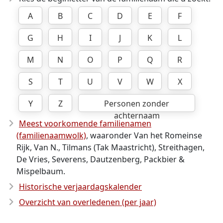
A
B
C
D
E
F
G
H
I
J
K
L
M
N
O
P
Q
R
S
T
U
V
W
X
Y
Z
Personen zonder
achternaam
Meest voorkomende familienamen
(familienaamwolk)
, waaronder Van het Romeinse
Rijk, Van N., Tilmans (Tak Maastricht), Streithagen,
De Vries, Severens, Dautzenberg, Packbier &
Mispelbaum.
Historische verjaardagskalender
Overzicht van overledenen (per jaar)