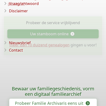
Vraag/antwoord
plaatsen?
Disclaimer
Probeer de service vrijblijvend
Uw stamboom online
Nieuwsbrief
meer dan 10 duizend genealogen
gingen u voor!
Contact
Bewaar uw familiegeschiedenis, vorm
een digitaal familiearchief
Probeer Familie Archivaris eens uit