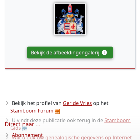
Bekijk de afbeeldingengalerij
Bekijk het profiel van
Ger de Vries
op het
Stamboom Forum
U vindt deze publicatie ook terug in de
Stamboom
Direct naar ...
Gids
Abonnement
Wilt u ook uw genealogische gegevens op Internet