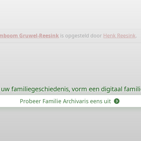
mboom Gruwel-Reesink
is opgesteld door
Henk Reesink
.
uw familiegeschiedenis, vorm een digitaal famili
Probeer Familie Archivaris eens uit