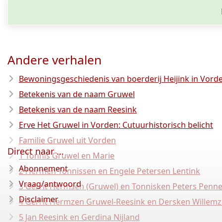
Andere verhalen
Bewoningsgeschiedenis van boerderij Heijink in Vord
Betekenis van de naam Gruwel
Betekenis van de naam Reesink
Erve Het Gruwel in Vorden: Cutuurhistorisch belicht
Familie Gruwel uit Vorden
Direct naar ...
1 Tonnis Gruwel en Marie
Abonnement
2 Hermen Tonnissen en Engele Petersen Lentink
Vraag/antwoord
3 Gerrit Hermsen (Gruwel) en Tonnisken Peters Pen
Disclaimer
4 Gerrit Hermzen Gruwel-Reesink en Dersken Willem
5 Jan Reesink en Gerdina Nijland