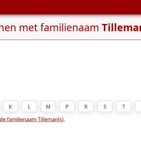
nen met familienaam
Tillema
K
L
M
P
R
S
T
de familienaam Tilleman(s)
.