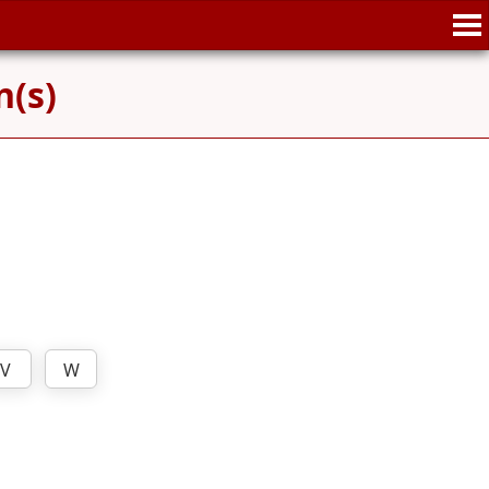
n(s)
V
W