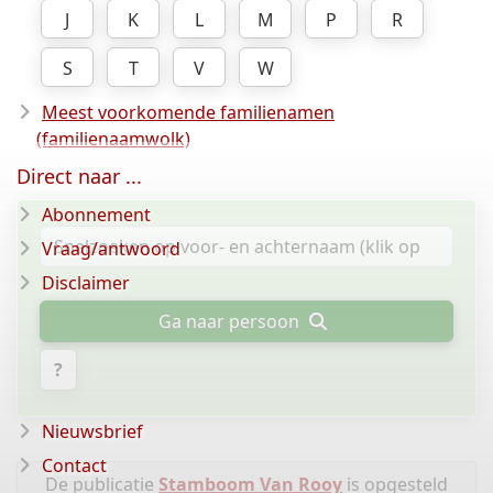
J
K
L
M
P
R
S
T
V
W
Meest voorkomende familienamen
(familienaamwolk)
Direct naar ...
Abonnement
Vraag/antwoord
Disclaimer
Ga naar persoon
?
Nieuwsbrief
Contact
De publicatie
Stamboom Van Rooy
is opgesteld