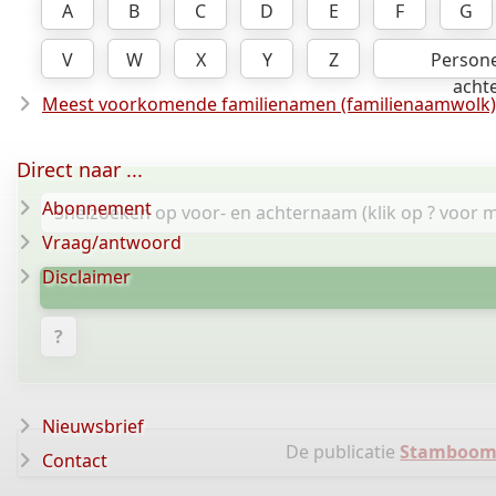
A
B
C
D
E
F
G
V
W
X
Y
Z
Person
acht
Meest voorkomende familienamen (familienaamwolk)
Direct naar ...
Abonnement
Vraag/antwoord
Disclaimer
?
Nieuwsbrief
De publicatie
Stamboom f
Contact