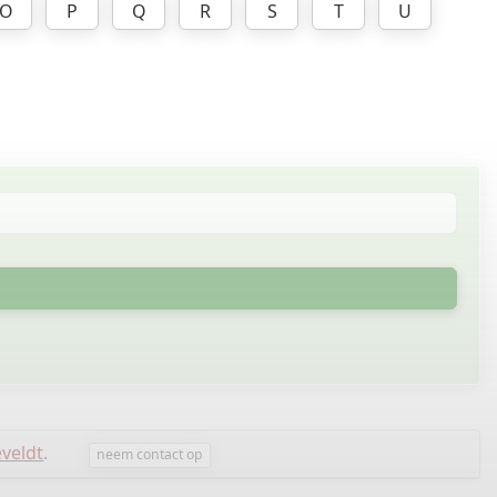
O
P
Q
R
S
T
U
eveldt
.
neem contact op