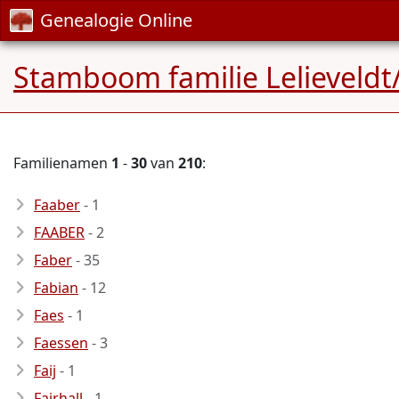
Genealogie Online
Stamboom familie Lelieveldt/
Familienamen
1
-
30
van
210
:
Faaber
- 1
FAABER
- 2
Faber
- 35
Fabian
- 12
Faes
- 1
Faessen
- 3
Faij
- 1
Fairhall
- 1