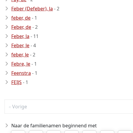
Feber (Defeber), la
- 2
feber, de
- 1
Feber, de
- 2
Feber, la
- 11
Feber, le
- 4
feber, le
- 2
Febre, le
- 1
Feenstra
- 1
FEIJS
- 1
Vorige
Naar de familienamen beginnend met