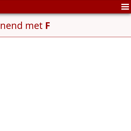
nnend met
F