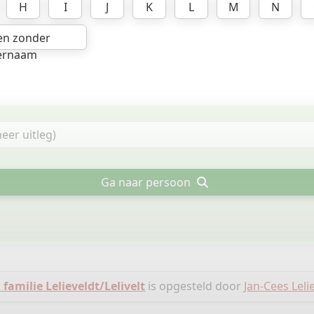
H
I
J
K
L
M
N
en zonder
ernaam
Ga naar persoon
amilie Lelieveldt/Lelivelt
is opgesteld door
Jan-Cees Leli