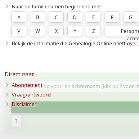
Naar de familienamen beginnend met
A
B
C
D
E
F
G
V
W
X
Y
Z
Person
acht
Bekijk de informatie die Genealogie Online heeft
over
Direct naar ...
Abonnement
Vraag/antwoord
Disclaimer
?