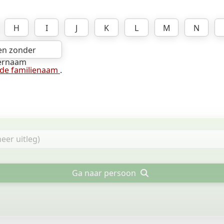
H
I
J
K
L
M
N
en zonder
ernaam
 de familienaam
.
Ga naar persoon