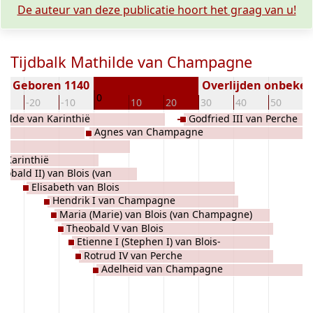
De auteur van deze publicatie hoort het graag van u!
Tijdbalk Mathilde van Champagne
Geboren 1140
Overlijden onbeke
0
30
-20
-10
10
20
30
40
50
6
hilde van Karinthië
Godfried III van Perche
Agnes van Champagne
 Karinthië
eobald II) van Blois (van
Elisabeth van Blois
Hendrik I van Champagne
Maria (Marie) van Blois (van Champagne)
Theobald V van Blois
Etienne I (Stephen I) van Blois-
Rotrud IV van Perche
Champagne
Adelheid van Champagne