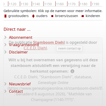
1
110
1120
1130
1140
1150
1160
1170
1180
1190
Gebruikte symbolen:
Klik op de namen voor meer informatie.
grootouders
ouders
broers/zussen
kinderen
Direct naar ...
Abonnement
De publicatie
Stamboom Diehl
is opgesteld door
Vraag/antwoord
C.C.E.D. Diehl
.
neem contact op
Disclaimer
Wilt u bij het overnemen van gegevens uit deze
stamboom alstublieft een verwijzing naar de
herkomst opnemen:
C.C.E.D. Diehl, "Stamboom Diehl", database,
Genealogie Online
Nieuwsbrief
(
https://www.genealogieonline.nl/stamboom-diehl/I5
Contact
: benaderd 8 augustus 2026), "Mathilde van
Champagne (1140-????)".