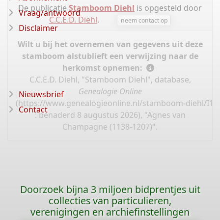
De publicatie
Stamboom Diehl
is opgesteld door
Vraag/antwoord
C.C.E.D. Diehl
.
neem contact op
Disclaimer
Wilt u bij het overnemen van gegevens uit deze
stamboom alstublieft een verwijzing naar de
herkomst opnemen:
C.C.E.D. Diehl, "Stamboom Diehl", database,
Genealogie Online
Nieuwsbrief
(
https://www.genealogieonline.nl/stamboom-diehl/I13
Contact
: benaderd 8 augustus 2026), "Agnes van
Champagne (1138-1207)".
Doorzoek bijna 3 miljoen bidprentjes uit
collecties van particulieren,
verenigingen en archiefinstellingen