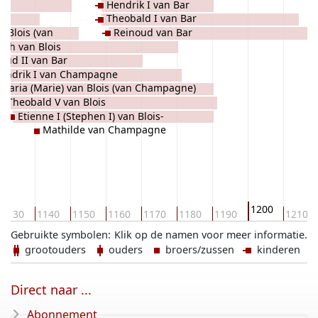
Hendrik I van Bar
Theobald I van Bar
n Blois (van
Reinoud van Bar
eth van Blois
oud II van Bar
endrik I van Champagne
Maria (Marie) van Blois (van Champagne)
Theobald V van Blois
Etienne I (Stephen I) van Blois-
Mathilde van Champagne
Champagne
1200
1130
1140
1150
1160
1170
1180
1190
1210
Gebruikte symbolen:
Klik op de namen voor meer informatie.
grootouders
ouders
broers/zussen
kinderen
Direct naar ...
Abonnement