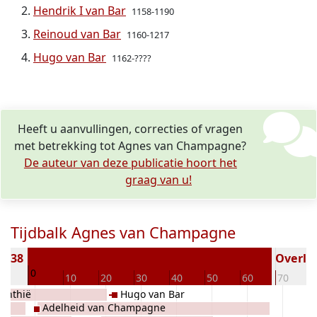
Hendrik I van Bar
1158-1190
Reinoud van Bar
1160-1217
Hugo van Bar
1162-????
Heeft u aanvullingen, correcties of vragen
met betrekking tot Agnes van Champagne?
De auteur van deze publicatie hoort het
graag van u!
Tijdbalk Agnes van Champagne
1138
Overled
0
10
10
20
30
40
50
60
70
rinthië
Hugo van Bar
Adelheid van Champagne