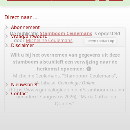
Direct naar ...
Abonnement
De publicatie
Stamboom Ceulemans
is opgesteld
Vraag/antwoord
door
Micheline Ceulemans
.
neem contact op
Disclaimer
Wilt u bij het overnemen van gegevens uit deze
stamboom alstublieft een verwijzing naar de
herkomst opnemen:
Micheline Ceulemans, "Stamboom Ceulemans",
database,
Genealogie Online
Nieuwsbrief
(
https://www.genealogieonline.nl/stamboom-ceulema
Contact
: benaderd 7 augustus 2026), "Maria Catharina
Quintes".