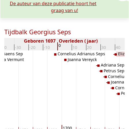
De auteur van deze publicatie hoort het
graag van u!
Tijdbalk Georgius Seps
Geboren 1697
Overleden ( jaar)
0
-40
-30
-20
-10
10
20
30
40
driaens Sep
Cornelius Adrianus Seps
Eliza
elia Vermunt
Joanna Vereyck
Adriana Seps
Petrus Seps
Cornelius 
Joanna S
Cornel
Petr
1700