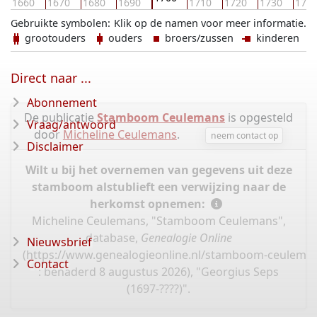
1660
1670
1680
1690
1710
1720
1730
174
Gebruikte symbolen:
Klik op de namen voor meer informatie.
grootouders
ouders
broers/zussen
kinderen
Direct naar ...
Abonnement
De publicatie
Stamboom Ceulemans
is opgesteld
Vraag/antwoord
door
Micheline Ceulemans
.
neem contact op
Disclaimer
Wilt u bij het overnemen van gegevens uit deze
stamboom alstublieft een verwijzing naar de
herkomst opnemen:
Micheline Ceulemans, "Stamboom Ceulemans",
database,
Genealogie Online
Nieuwsbrief
(
https://www.genealogieonline.nl/stamboom-ceulema
Contact
: benaderd 8 augustus 2026), "Georgius Seps
(1697-????)".