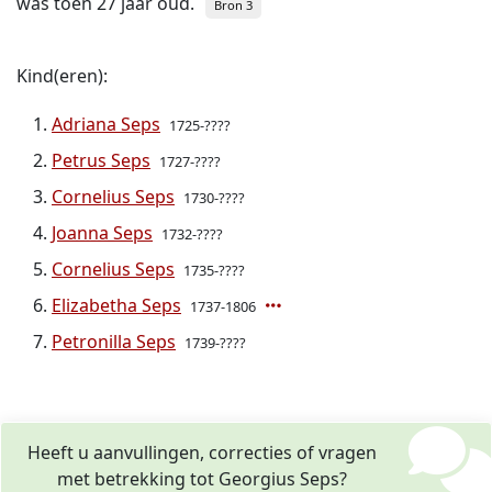
was toen 27 jaar oud.
Bron 3
Kind(eren):
Adriana Seps
1725-????
Petrus Seps
1727-????
Cornelius Seps
1730-????
Joanna Seps
1732-????
Cornelius Seps
1735-????
Elizabetha Seps
1737-1806
Petronilla Seps
1739-????
Heeft u aanvullingen, correcties of vragen
met betrekking tot Georgius Seps?