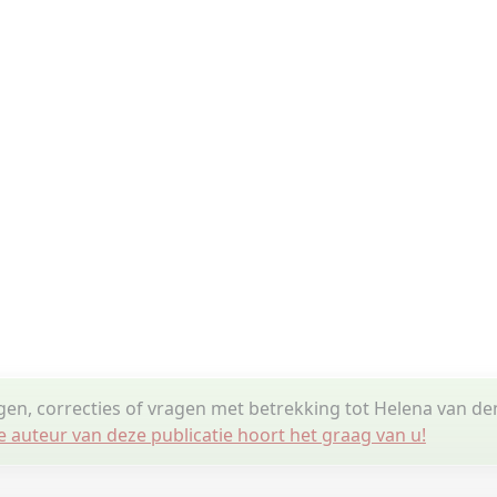
gen, correcties of vragen met betrekking tot Helena van de
e auteur van deze publicatie hoort het graag van u!