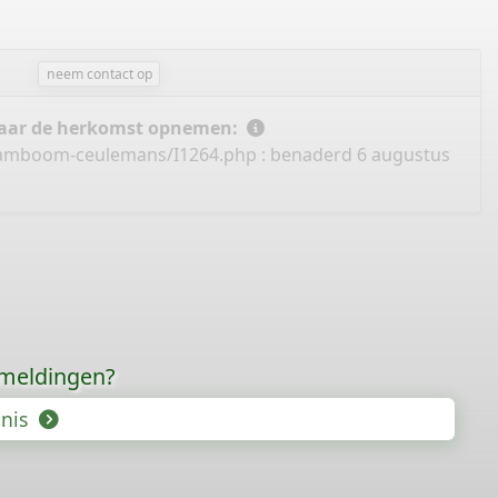
neem contact op
 naar de herkomst opnemen:
stamboom-ceulemans/I1264.php
: benaderd 6 augustus
rmeldingen?
enis