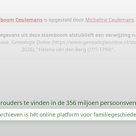
boom Ceulemans
is opgesteld door
Micheline Ceulemans
.
gegevens uit deze stamboom alstublieft een verwijzing
base,
Genealogie Online
(
https://www.genealogieonline.nl/
2026), "Helena van den Berg (????-1799)".
orouders te vinden in de 356 miljoen persoonsve
rchieven is hét online platform voor familiegeschied