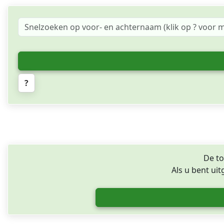
?
De to
Als u bent ui