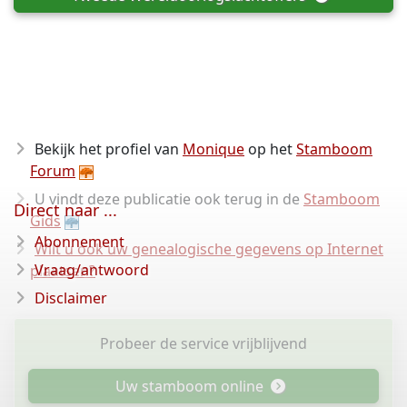
Bekijk het profiel van
Monique
op het
Stamboom
Forum
U vindt deze publicatie ook terug in de
Stamboom
Direct naar ...
Gids
Abonnement
Wilt u ook uw genealogische gegevens op Internet
Vraag/antwoord
plaatsen?
Disclaimer
Probeer de service vrijblijvend
Uw stamboom online