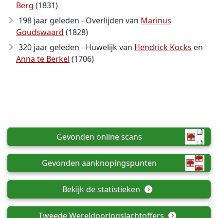
Berg
(1831)
198 jaar geleden - Overlijden van
Marinus
Goudswaard
(1828)
320 jaar geleden - Huwelijk van
Hendrick Kocks
en
Anna te Berkel
(1706)
Gevonden online scans
Gevonden aanknopingspunten
Bekijk de statistieken
Tweede Wereldoorlogslachtoffers