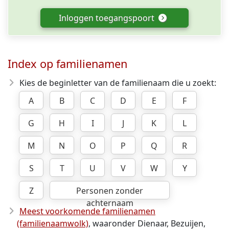
Inloggen toegangspoort
Index op familienamen
Kies de beginletter van de familienaam die u zoekt:
A
B
C
D
E
F
G
H
I
J
K
L
M
N
O
P
Q
R
S
T
U
V
W
Y
Z
Personen zonder
achternaam
Meest voorkomende familienamen
(familienaamwolk)
, waaronder Dienaar, Bezuijen,