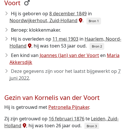
Voort
Hij is geboren op
8 december 1849
in
Noordwijkerhout, Zuid-Holland
.
Bron 1
Beroep: klokkenmaker.
Hij is overleden op
11 mei 1903
in
Haarlem, Noord-
Holland
, hij was toen 53 jaar oud.
Bron 2
Een kind van
Joannes (Jan) van der Voort
en
Maria
Akkersdijk
Deze gegevens zijn voor het laatst bijgewerkt op
7
juni 2022
.
Gezin van Kornelis van der Voort
Hij is getrouwd met
Petronella Pijnaker
.
Zij zijn getrouwd op
16 februari 1876
te
Leiden, Zuid-
Holland
, hij was toen 26 jaar oud.
Bron 3