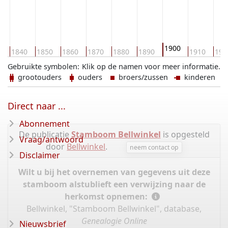
1900
0
1840
1850
1860
1870
1880
1890
1910
192
Gebruikte symbolen:
Klik op de namen voor meer informatie.
grootouders
ouders
broers/zussen
kinderen
Direct naar ...
Abonnement
De publicatie
Stamboom Bellwinkel
is opgesteld
Vraag/antwoord
door
Bellwinkel
.
neem contact op
Disclaimer
Wilt u bij het overnemen van gegevens uit deze
stamboom alstublieft een verwijzing naar de
herkomst opnemen:
Bellwinkel, "Stamboom Bellwinkel", database,
Genealogie Online
Nieuwsbrief