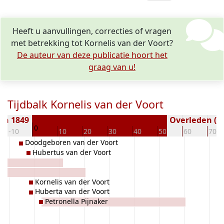
Heeft u aanvullingen, correcties of vragen
met betrekking tot Kornelis van der Voort?
De auteur van deze publicatie hoort het
graag van u!
Tijdbalk Kornelis van der Voort
en 1849
Overleden ( j
0
-10
10
20
30
40
50
60
70
Doodgeboren van der Voort
Hubertus van der Voort
Kornelis van der Voort
Huberta van der Voort
Petronella Pijnaker