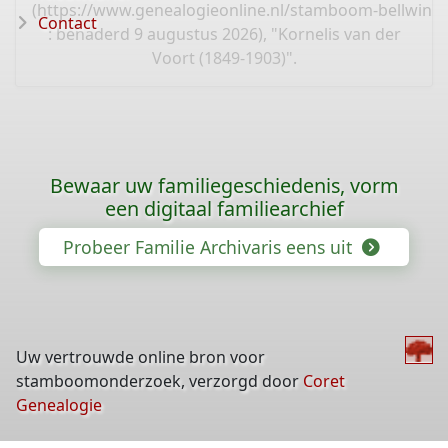
(
https://www.genealogieonline.nl/stamboom-bellwinke
Contact
: benaderd 9 augustus 2026), "Kornelis van der
Voort (1849-1903)".
Bewaar uw familiegeschiedenis, vorm
een digitaal familiearchief
Probeer Familie Archivaris eens uit
Uw vertrouwde online bron voor
stamboomonderzoek, verzorgd door
Coret
Genealogie