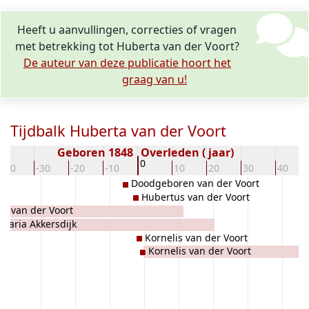
Heeft u aanvullingen, correcties of vragen
met betrekking tot Huberta van der Voort?
De auteur van deze publicatie hoort het
graag van u!
Tijdbalk Huberta van der Voort
Geboren 1848
Overleden ( jaar)
0
-40
-30
-20
-10
10
20
30
40
rt
Doodgeboren van der Voort
Hubertus van der Voort
n) van der Voort
Maria Akkersdijk
Kornelis van der Voort
Kornelis van der Voort