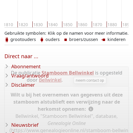
1810
1820
1830
1840
1850
1860
1870
1880
1890
Gebruikte symbolen:
Klik op de namen voor meer informatie.
grootouders
ouders
broers/zussen
kinderen
Direct naar ...
Abonnement
De publicatie
Stamboom Bellwinkel
is opgesteld
Vraag/antwoord
door
Bellwinkel
.
neem contact op
Disclaimer
Wilt u bij het overnemen van gegevens uit deze
stamboom alstublieft een verwijzing naar de
herkomst opnemen:
Bellwinkel, "Stamboom Bellwinkel", database,
Genealogie Online
Nieuwsbrief
(
https://www.genealogieonline.nl/stamboom-bellwinke