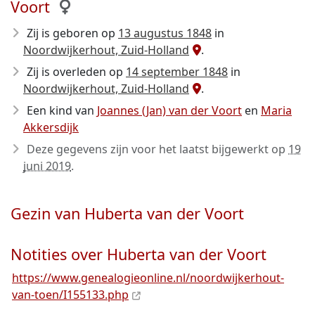
Voort
Zij is geboren op
13 augustus 1848
in
Noordwijkerhout, Zuid-Holland
.
Zij is overleden op
14 september 1848
in
Noordwijkerhout, Zuid-Holland
.
Een kind van
Joannes (Jan) van der Voort
en
Maria
Akkersdijk
Deze gegevens zijn voor het laatst bijgewerkt op
19
juni 2019
.
Gezin van Huberta van der Voort
Notities over Huberta van der Voort
https://www.genealogieonline.nl/noordwijkerhout-
van-toen/I155133.php