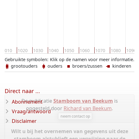
1010
1020
1030
1040
1050
1060
1070
1080
1090
Gebruikte symbolen:
Klik op de namen voor meer informatie.
grootouders
ouders
broers/zussen
kinderen
Direct naar ...
De publicatie
Stamboom van Beekum
is
Abonnement
opgesteld door
Richard van Beekum
.
Vraag/antwoord
neem contact op
Disclaimer
Wilt u bij het overnemen van gegevens uit deze
stamboom alstublieft een verwijzing naar de