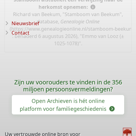
herkomst opnemen:
Richard van Beekum, "Stamboom van Beekum",
database,
Genealogie Online
Nieuwsbrief
(
https://www.genealogieonline.nl/stamboom-beekum/
Contact
: benaderd 6 augustus 2026), "Emmo van Looz (±
1025-1078)".
Zijn uw voorouders te vinden in de 356
miljoen persoonsvermeldingen?
Open Archieven is hét online
platform voor familiegeschiedenis
Uw vertrouwde online bron voor