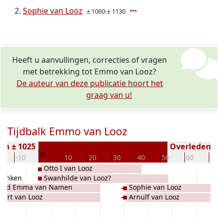
Sophie van Looz
± 1060-± 1130
Heeft u aanvullingen, correcties of vragen
met betrekking tot Emmo van Looz?
De auteur van deze publicatie hoort het
graag van u!
Tijdbalk Emmo van Looz
en ± 1025
Overleden ( 
0
0
-10
10
20
30
40
50
60
70
Otto I van Looz
Franken
Swanhilde van Looz?
gard Emma van Namen
Sophie van Looz
bert van Looz
Arnulf van Looz