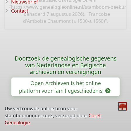
database,
Genealogie Online
Nieuwsbrief
(
https://www.genealogieonline.nl/stamboom-beekum/
Contact
: benaderd 7 augustus 2026), "Francoise
d'Amboise Chaumont (± 1500-± 1560)".
Doorzoek de genealogische gegevens
van Nederlandse en Belgische
archieven en verenigingen
Open Archieven is hét online
platform voor familiegeschiedenis
Uw vertrouwde online bron voor
stamboomonderzoek, verzorgd door
Coret
Genealogie