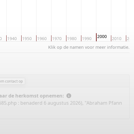
2000
0
1940
1950
1960
1970
1980
1990
2010
202
Klik op de namen voor meer informatie.
em contact op
 naar de herkomst opnemen:
685.php
: benaderd 6 augustus 2026), "Abraham Pfann