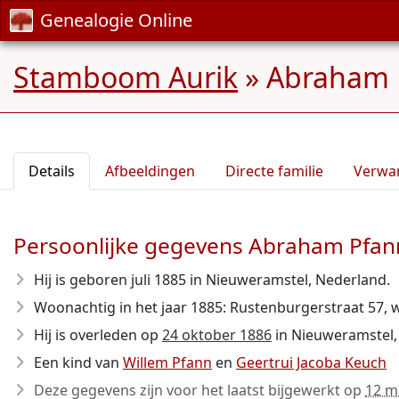
Genealogie Online
Stamboom Aurik
»
Abraham 
Details
Afbeeldingen
Directe familie
Verwa
Persoonlijke gegevens Abraham Pfan
Hij is geboren juli 1885
in Nieuweramstel, Nederland.
Woonachtig in het jaar 1885: Rustenburgerstraat 57, 
Hij is overleden op
24 oktober 1886
in Nieuweramstel, 
Een kind van
Willem Pfann
en
Geertrui Jacoba Keuch
Deze gegevens zijn voor het laatst bijgewerkt op
12 m