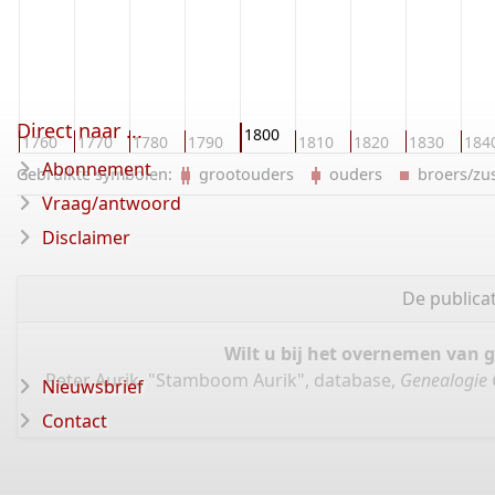
Direct naar ...
1800
0
1760
1770
1780
1790
1810
1820
1830
184
Abonnement
Gebruikte symbolen:
grootouders
ouders
broers/z
Vraag/antwoord
Disclaimer
De publica
Wilt u bij het overnemen van 
Peter Aurik, "Stamboom Aurik", database,
Genealogie 
Nieuwsbrief
Contact