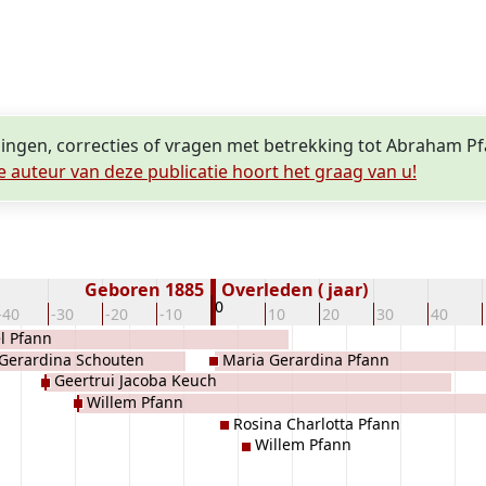
lingen, correcties of vragen met betrekking tot Abraham P
e auteur van deze publicatie hoort het graag van u!
Geboren 1885
Overleden ( jaar)
0
-40
-30
-20
-10
10
20
30
40
l Pfann
Gerardina Schouten
Maria Gerardina Pfann
Geertrui Jacoba Keuch
Willem Pfann
Rosina Charlotta Pfann
Willem Pfann