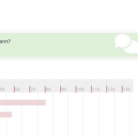
fann?
50
60
70
80
90
100
110
120
130