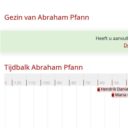
Gezin van Abraham Pfann
Heeft u aanvul
D
Tijdbalk Abraham Pfann
-130
-120
-110
-100
-90
-80
-70
-60
-50
Hendrik Danie
Maria 