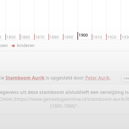
1900
0
1850
1860
1870
1880
1890
1910
1920
193
ussen
kinderen
tie
Stamboom Aurik
is opgesteld door
Peter Aurik
.
ne
gegevens uit deze stamboom alstublieft een verwijzing
Online
(
https://www.genealogieonline.nl/stamboom-aurik/I
(1885-1886)".