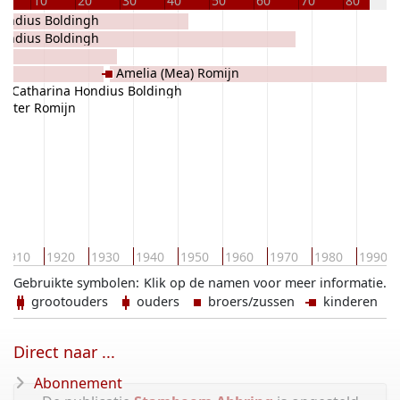
10
20
30
40
50
60
70
80
9
Hondius Boldingh
ondius Boldingh
Amelia (Mea) Romijn
t Catharina Hondius Boldingh
Pieter Romijn
1910
1920
1930
1940
1950
1960
1970
1980
1990
Gebruikte symbolen:
Klik op de namen voor meer informatie.
grootouders
ouders
broers/zussen
kinderen
Direct naar ...
Abonnement