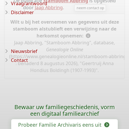
De publicatie
Stamboom Abbring
is opgesteld
Vraag/antwoord
door
Jaap Abbring
.
neem contact op
Disclaimer
Wilt u bij het overnemen van gegevens uit deze
stamboom alstublieft een verwijzing naar de
herkomst opnemen:
Jaap Abbring, "Stamboom Abbring", database,
Genealogie Online
Nieuwsbrief
(
https://www.genealogieonline.nl/stamboom-abbring/
Contact
: benaderd 8 augustus 2026), "Geertruij Anna
Hondius Boldingh (1907-1993)".
Bewaar uw familiegeschiedenis, vorm
een digitaal familiearchief
Probeer Familie Archivaris eens uit