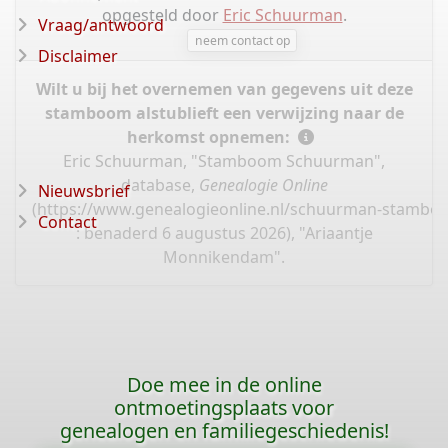
opgesteld door
Eric Schuurman
.
Vraag/antwoord
neem contact op
Disclaimer
Wilt u bij het overnemen van gegevens uit deze
stamboom alstublieft een verwijzing naar de
herkomst opnemen:
Eric Schuurman, "Stamboom Schuurman",
database,
Genealogie Online
Nieuwsbrief
(
https://www.genealogieonline.nl/schuurman-stambo
Contact
: benaderd 6 augustus 2026), "Ariaantje
Monnikendam".
Doe mee in de online
ontmoetingsplaats voor
genealogen en familiegeschiedenis!