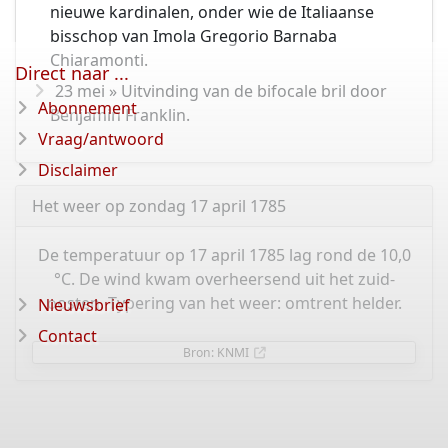
nieuwe kardinalen, onder wie de Italiaanse
bisschop van Imola Gregorio Barnaba
Chiaramonti.
Direct naar ...
23 mei » Uitvinding van de bifocale bril door
Abonnement
Benjamin Franklin.
Vraag/antwoord
Disclaimer
Het weer op zondag 17 april 1785
De temperatuur op 17 april 1785 lag rond de 10,0
°C. De wind kwam overheersend uit het zuid-
oosten. Typering van het weer: omtrent helder.
Nieuwsbrief
Contact
Bron: KNMI