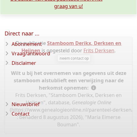
graag van u!
Direct naar ...
De publicatie
Stamboom Derikx, Derksen en
Abonnement
Heijnen
is opgesteld door
Frits Derksen
.
Vraag/antwoord
neem contact op
Disclaimer
Wilt u bij het overnemen van gegevens uit deze
stamboom alstublieft een verwijzing naar de
herkomst opnemen:
Frits Derksen, "Stamboom Derikx, Derksen en
Heijnen", database,
Genealogie Online
Nieuwsbrief
(
https://www.genealogieonline.nl/parenteel-derksen/I
Contact
: benaderd 8 augustus 2026), "Maria Eimerse
Bouman".