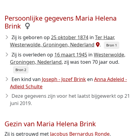
Persoonlijke gegevens Maria Helena
Brink
Zij is geboren op
25 oktober 1874
in
Ter Haar,
Westerwolde, Groningen, Nederland
.
Bron 1
Zij is overleden op
16 maart 1945
in
Westerwolde,
Groningen, Nederland
, zij was toen 70 jaar oud.
Bron 2
Een kind van
Joseph - Jozef Brink
en
Anna Adeleid -
Adleid Schulte
Deze gegevens zijn voor het laatst bijgewerkt op
21
juni 2019
.
Gezin van Maria Helena Brink
Zij is getrouwd met
Jacobus Bernardus Ronde
.