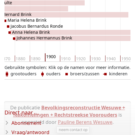
chulte
Bernard Brink
Maria Helena Brink
Jacobus Bernardus Ronde
Anna Helena Brink
Johannes Hermannus Brink
1900
1870
1880
1890
1910
1920
1930
1940
1950
Gebruikte symbolen:
Klik op de namen voor meer informatie.
grootouders
ouders
broers/zussen
kinderen
De publicatie
Bevolkingsreconstructie Wesuwe +
Direct naar ...
Nakomelingen + Rechtstreekse Voorouders
is
opgesteld door
Pauline Berens Wesuwe
.
Abonnement
neem contact op
Vraag/antwoord