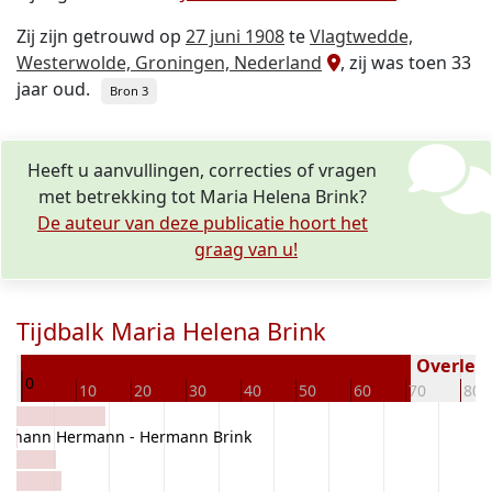
Zij zijn getrouwd op
27 juni 1908
te
Vlagtwedde,
Westerwolde, Groningen, Nederland
, zij was toen 33
jaar oud.
Bron 3
Heeft u aanvullingen, correcties of vragen
met betrekking tot Maria Helena Brink?
De auteur van deze publicatie hoort het
graag van u!
Tijdbalk Maria Helena Brink
74
Overlede
0
10
20
30
40
50
60
70
80
Johann Hermann - Hermann Brink