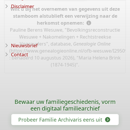
Disclaimer
Wilt u bij het overnemen van gegevens uit deze
stamboom alstublieft een verwijzing naar de
herkomst opnemen:
Pauline Berens Wesuwe, "Bevolkingsreconstructie
Wesuwe + Nakomelingen + Rechtstreekse
Voorouders", database,
Genealogie Online
Nieuwsbrief
(
https://www.genealogieonline.nl/ofb-wesuwe/I29509
Contact
: benaderd 10 augustus 2026), "Maria Helena Brink
(1874-1945)".
Bewaar uw familiegeschiedenis, vorm
een digitaal familiearchief
Probeer Familie Archivaris eens uit