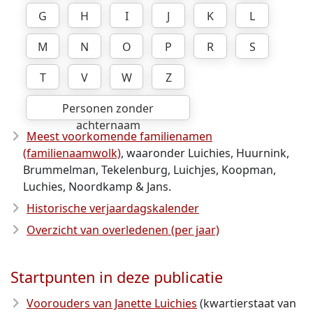
G
H
I
J
K
L
M
N
O
P
R
S
T
V
W
Z
Personen zonder
achternaam
Meest voorkomende familienamen
(familienaamwolk)
, waaronder Luichies, Huurnink,
Brummelman, Tekelenburg, Luichjes, Koopman,
Luchies, Noordkamp & Jans.
Historische verjaardagskalender
Overzicht van overledenen (per jaar)
Startpunten in deze publicatie
Voorouders van Janette Luichies
(kwartierstaat van