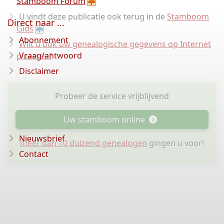
Stamboom Forum
U vindt deze publicatie ook terug in de
Stamboom
Direct naar ...
Gids
Abonnement
Wilt u ook uw genealogische gegevens op Internet
Vraag/antwoord
plaatsen?
Disclaimer
Probeer de service vrijblijvend
Uw stamboom online
Nieuwsbrief
meer dan 10 duizend genealogen
gingen u voor!
Contact