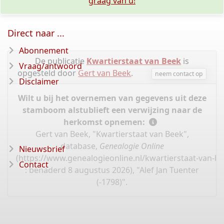
graag van u!
Direct naar ...
Abonnement
De publicatie
Kwartierstaat van Beek
is
Vraag/antwoord
opgesteld door
Gert van Beek
.
neem contact op
Disclaimer
Wilt u bij het overnemen van gegevens uit deze
stamboom alstublieft een verwijzing naar de
herkomst opnemen:
Gert van Beek, "Kwartierstaat van Beek",
database,
Genealogie Online
Nieuwsbrief
(
https://www.genealogieonline.nl/kwartierstaat-van-b
Contact
: benaderd 8 augustus 2026), "Alef Jan Tuenter
(-1798)".