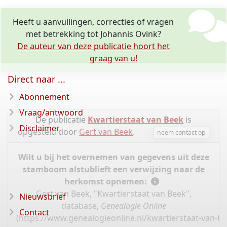
Heeft u aanvullingen, correcties of vragen
met betrekking tot Johannis Ovink?
De auteur van deze publicatie hoort het
graag van u!
Direct naar ...
Abonnement
Vraag/antwoord
De publicatie
Kwartierstaat van Beek
is
Disclaimer
opgesteld door
Gert van Beek
.
neem contact op
Wilt u bij het overnemen van gegevens uit deze
stamboom alstublieft een verwijzing naar de
herkomst opnemen:
Gert van Beek, "Kwartierstaat van Beek",
Nieuwsbrief
database,
Genealogie Online
Contact
(
https://www.genealogieonline.nl/kwartierstaat-van-b