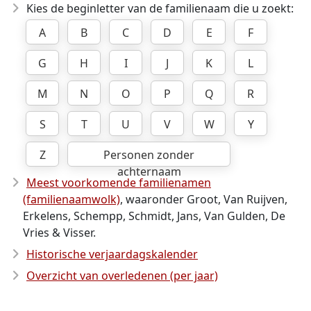
Kies de beginletter van de familienaam die u zoekt:
A
B
C
D
E
F
G
H
I
J
K
L
M
N
O
P
Q
R
S
T
U
V
W
Y
Z
Personen zonder
achternaam
Meest voorkomende familienamen
(familienaamwolk)
, waaronder Groot, Van Ruijven,
Erkelens, Schempp, Schmidt, Jans, Van Gulden, De
Vries & Visser.
Historische verjaardagskalender
Overzicht van overledenen (per jaar)