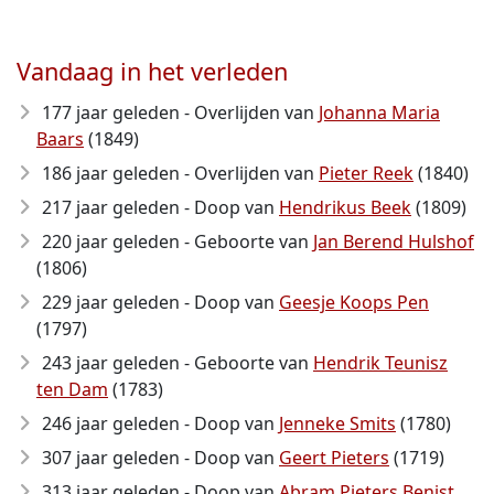
Vandaag in het verleden
177 jaar geleden - Overlijden van
Johanna Maria
Baars
(1849)
186 jaar geleden - Overlijden van
Pieter Reek
(1840)
217 jaar geleden - Doop van
Hendrikus Beek
(1809)
220 jaar geleden - Geboorte van
Jan Berend Hulshof
(1806)
229 jaar geleden - Doop van
Geesje Koops Pen
(1797)
243 jaar geleden - Geboorte van
Hendrik Teunisz
ten Dam
(1783)
246 jaar geleden - Doop van
Jenneke Smits
(1780)
307 jaar geleden - Doop van
Geert Pieters
(1719)
313 jaar geleden - Doop van
Abram Pieters Benist