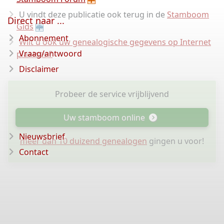
U vindt deze publicatie ook terug in de
Stamboom
Direct naar ...
Gids
Abonnement
Wilt u ook uw genealogische gegevens op Internet
Vraag/antwoord
plaatsen?
Disclaimer
Probeer de service vrijblijvend
Uw stamboom online
Nieuwsbrief
meer dan 10 duizend genealogen
gingen u voor!
Contact