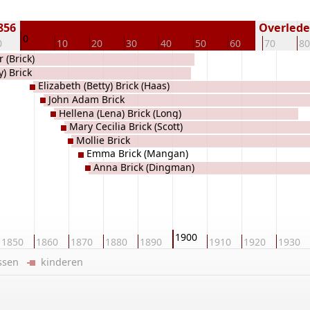
856
Overleden
0
0
10
20
30
40
50
60
70
80
 (Brick)
) Brick
Elizabeth (Betty) Brick (Haas)
John Adam Brick
Hellena (Lena) Brick (Long)
Mary Cecilia Brick (Scott)
Mollie Brick
Emma Brick (Mangan)
Anna Brick (Dingman)
1900
1850
1860
1870
1880
1890
1910
1920
1930
ussen
kinderen