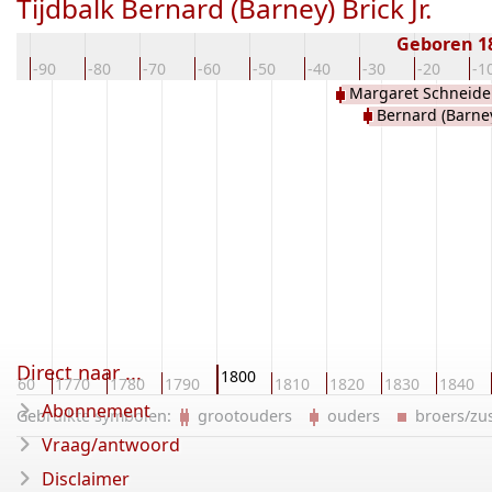
Tijdbalk Bernard (Barney) Brick Jr.
Geboren 1
00
-90
-80
-70
-60
-50
-40
-30
-20
-1
Margaret Schneider
Bernard (Barney
Direct naar ...
1800
1760
1770
1780
1790
1810
1820
1830
1840
Abonnement
Gebruikte symbolen:
grootouders
ouders
broers/z
Vraag/antwoord
Disclaimer