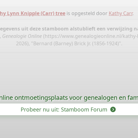
hy Lynn Knipple (Carr) tree
is opgesteld door
Kathy Carr
.
gegevens uit deze stamboom alstublieft een verwijzing
,
Genealogie Online
(
https://www.genealogieonline.nl/kathy-
2026), "Bernard (Barney) Brick Jr. (1856-1924)".
nline ontmoetingsplaats voor genealogen en fami
Probeer nu uit: Stamboom Forum