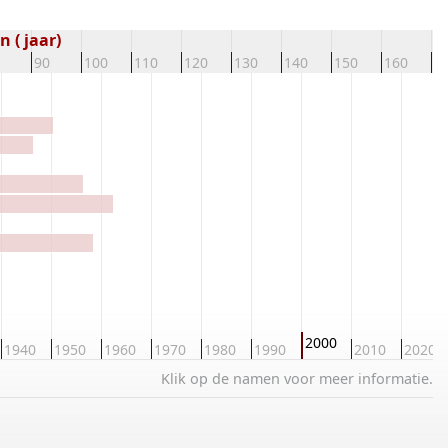
 ( jaar)
90
100
110
120
130
140
150
160
1
2000
1940
1950
1960
1970
1980
1990
2010
2020
Klik op de namen voor meer informatie.