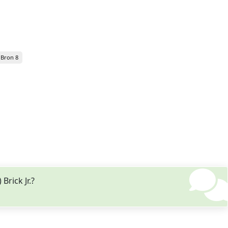
Bron 8
Brick Jr.?