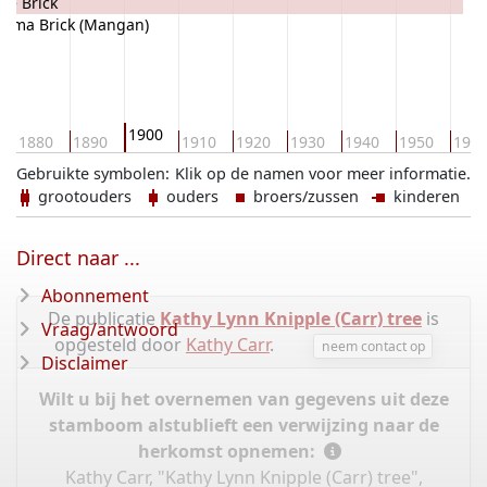
lie Brick
mma Brick (Mangan)
1900
1880
1890
1910
1920
1930
1940
1950
196
Gebruikte symbolen:
Klik op de namen voor meer informatie.
grootouders
ouders
broers/zussen
kinderen
Direct naar ...
Abonnement
De publicatie
Kathy Lynn Knipple (Carr) tree
is
Vraag/antwoord
opgesteld door
Kathy Carr
.
neem contact op
Disclaimer
Wilt u bij het overnemen van gegevens uit deze
stamboom alstublieft een verwijzing naar de
herkomst opnemen:
Kathy Carr, "Kathy Lynn Knipple (Carr) tree",