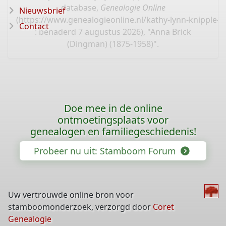
database,
Genealogie Online
Nieuwsbrief
(
https://www.genealogieonline.nl/kathy-lynn-knipple-c
Contact
: benaderd 7 augustus 2026), "Anna Brick
(Dingman) (1875-1958)".
Doe mee in de online
ontmoetingsplaats voor
genealogen en familiegeschiedenis!
Probeer nu uit: Stamboom Forum
Uw vertrouwde online bron voor
stamboomonderzoek, verzorgd door
Coret
Genealogie