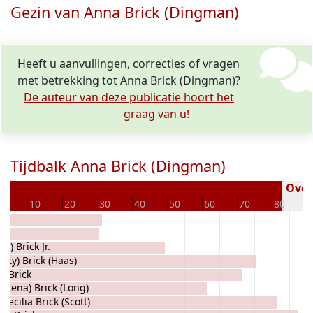
Gezin van Anna Brick (Dingman)
Heeft u aanvullingen, correcties of vragen
met betrekking tot Anna Brick (Dingman)?
De auteur van deze publicatie hoort het
graag van u!
Tijdbalk Anna Brick (Dingman)
Overl
0
10
20
30
40
50
60
70
80
y) Brick Jr.
etty) Brick (Haas)
m Brick
 (Lena) Brick (Long)
Cecilia Brick (Scott)