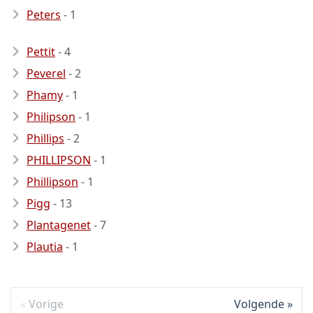
Peters
- 1
Pettit
- 4
Peverel
- 2
Phamy
- 1
Philipson
- 1
Phillips
- 2
PHILLIPSON
- 1
Phillipson
- 1
Pigg
- 13
Plantagenet
- 7
Plautia
- 1
Vorige
Volgende