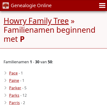
Genealogie Online
Howry Family Tree
»
Familienamen beginnend
met
P
Familienamen
1
-
30
van
50
:
Pace
- 1
Paine
- 1
Parker
- 5
Parks
- 12
Parris
- 2