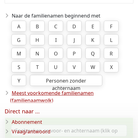
Naar de familienamen beginnend met
A
B
C
D
E
F
G
H
I
J
K
L
M
N
O
P
Q
R
S
T
U
V
W
X
Y
Personen zonder
achternaam
Meest voorkomende familienamen
(familienaamwolk)
Direct naar ...
Abonnement
Vraag/antwoord