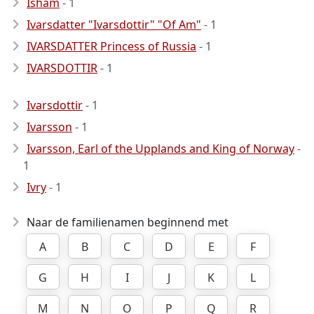
Isham
- 1
Ivarsdatter "Ivarsdottir" "Of Am"
- 1
IVARSDATTER Princess of Russia
- 1
IVARSDOTTIR
- 1
Ivarsdottir
- 1
Ivarsson
- 1
Ivarsson, Earl of the Upplands and King of Norway
-
1
Ivry
- 1
Naar de familienamen beginnend met
A
B
C
D
E
F
G
H
I
J
K
L
M
N
O
P
Q
R