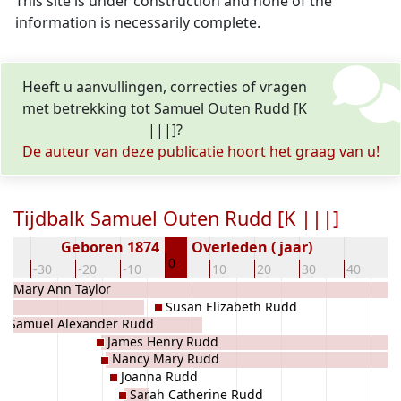
This site is under construction and none of the
information is necessarily complete.
Heeft u aanvullingen, correcties of vragen
met betrekking tot Samuel Outen Rudd [K
|||]?
De auteur van deze publicatie hoort het graag van u!
Tijdbalk Samuel Outen Rudd [K |||]
Geboren 1874
Overleden ( jaar)
0
40
-30
-20
-10
10
20
30
40
5
Mary Ann Taylor
Susan Elizabeth Rudd
Samuel Alexander Rudd
James Henry Rudd
Nancy Mary Rudd
Joanna Rudd
Sarah Catherine Rudd