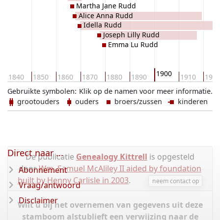
Martha Jane Rudd
Alice Anna Rudd
Idella Rudd
Joseph Lilly Rudd
Emma Lu Rudd
1900
1840
1850
1860
1870
1880
1890
1910
192
Gebruikte symbolen:
Klik op de namen voor meer informatie.
grootouders
ouders
broers/zussen
kinderen
Direct naar ...
De publicatie
Genealogy Kittrell
is opgesteld
door
Wm. Samuel McAliley II aided by foundation
Abonnement
built by Henny Carlisle in 2003
.
neem contact op
Vraag/antwoord
Disclaimer
Wilt u bij het overnemen van gegevens uit deze
stamboom alstublieft een verwijzing naar de