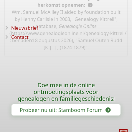
herkomst opnemen:
Wm. Samuel McAliley II aided by foundation built
by Henny Carlisle in 2003, "Genealogy Kittrell",
database,
Genealogie Online
Nieuwsbrief
(
https://www.genealogieonline.nl/genealogy-kittrell/I
Contact
: benaderd 8 augustus 2026), "Samuel Outen Rudd
[K |||] (1874-1879)".
Doe mee in de online
ontmoetingsplaats voor
genealogen en familiegeschiedenis!
Probeer nu uit: Stamboom Forum