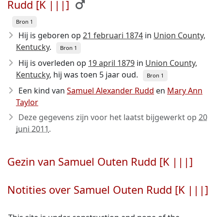
Rudd [K |||]
Bron 1
Hij is geboren op
21 februari 1874
in
Union County,
Kentucky
.
Bron 1
Hij is overleden op
19 april 1879
in
Union County,
Kentucky
, hij was toen 5 jaar oud.
Bron 1
Een kind van
Samuel Alexander Rudd
en
Mary Ann
Taylor
Deze gegevens zijn voor het laatst bijgewerkt op
20
juni 2011
.
Gezin van Samuel Outen Rudd [K |||]
Notities over Samuel Outen Rudd [K |||]