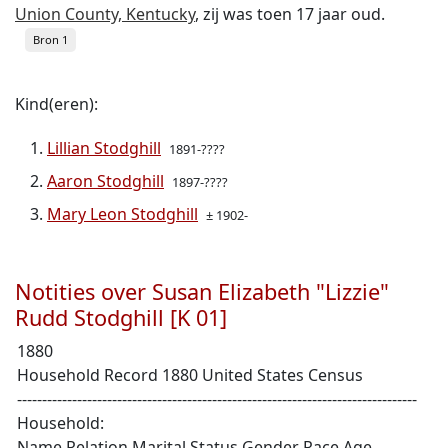
Union County, Kentucky
, zij was toen 17 jaar oud.
Bron 1
Kind(eren):
Lillian Stodghill
1891-????
Aaron Stodghill
1897-????
Mary Leon Stodghill
± 1902-
Notities over Susan Elizabeth "Lizzie"
Rudd Stodghill [K 01]
1880
Household Record 1880 United States Census
--------------------------------------------------------------------------------
Household:
Name Relation Marital Status Gender Race Age