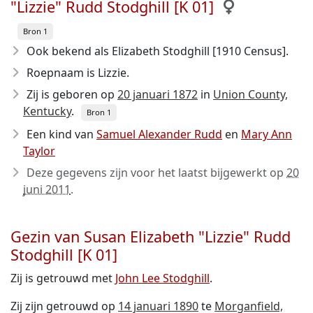
"Lizzie" Rudd Stodghill [K 01]
Bron 1
Ook bekend als Elizabeth Stodghill [1910 Census].
Roepnaam is Lizzie.
Zij is geboren op
20 januari 1872
in
Union County,
Kentucky
.
Bron 1
Een kind van
Samuel Alexander Rudd
en
Mary Ann
Taylor
Deze gegevens zijn voor het laatst bijgewerkt op
20
juni 2011
.
Gezin van Susan Elizabeth "Lizzie" Rudd
Stodghill [K 01]
Zij is getrouwd met
John Lee Stodghill
.
Zij zijn getrouwd op
14 januari 1890
te
Morganfield,