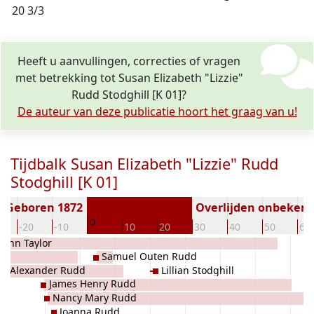
20 3/3
Heeft u aanvullingen, correcties of vragen
met betrekking tot Susan Elizabeth "Lizzie"
Rudd Stodghill [K 01]?
De auteur van deze publicatie hoort het graag van u!
Tijdbalk Susan Elizabeth "Lizzie" Rudd
Stodghill [K 01]
Geboren 1872
Overlijden onbeken
0
-20
-10
10
20
30
40
50
60
 Ann Taylor
Samuel Outen Rudd
l Alexander Rudd
Lillian Stodghill
James Henry Rudd
Nancy Mary Rudd
Joanna Rudd