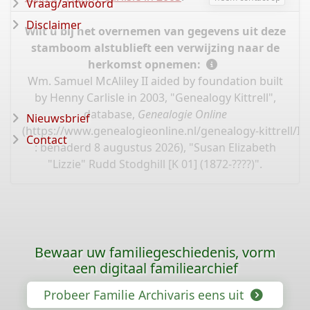
Vraag/antwoord
Disclaimer
Wilt u bij het overnemen van gegevens uit deze
stamboom alstublieft een verwijzing naar de
herkomst opnemen:
Wm. Samuel McAliley II aided by foundation built
by Henny Carlisle in 2003, "Genealogy Kittrell",
database,
Genealogie Online
Nieuwsbrief
(
https://www.genealogieonline.nl/genealogy-kittrell/I
Contact
: benaderd 8 augustus 2026), "Susan Elizabeth
"Lizzie" Rudd Stodghill [K 01] (1872-????)".
Bewaar uw familiegeschiedenis, vorm
een digitaal familiearchief
Probeer Familie Archivaris eens uit