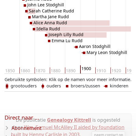
John Lee Stodghill
Sarah Catherine Rudd
Martha Jane Rudd
Alice Anna Rudd
Idella Rudd
Joseph Lilly Rudd
Emma Lu Rudd
Aaron Stodghill
Mary Leon Stodghill
1900
1850
1860
1870
1880
1890
1910
1920
193
Gebruikte symbolen:
Klik op de namen voor meer informatie.
grootouders
ouders
broers/zussen
kinderen
Direct naar ...
De publicatie
Genealogy Kittrell
is opgesteld
door
Wm. Samuel McAliley II aided by foundation
Abonnement
built by Henny Carlisle in 2003
.
neem contact op