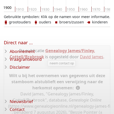
1900
1910
1920
1930
1940
1950
1960
1970
1980
Gebruikte symbolen:
Klik op de namen voor meer informatie.
grootouders
ouders
broers/zussen
kinderen
Direct naar ...
De publicatie
Genealogy James/Finley,
Abonnement
Cottell/Brabrook
is opgesteld door
David James
.
Vraag/antwoord
neem contact op
Disclaimer
Wilt u bij het overnemen van gegevens uit deze
stamboom alstublieft een verwijzing naar de
herkomst opnemen:
David James, "Genealogy James/Finley,
Cottell/Brabrook", database,
Genealogie Online
Nieuwsbrief
(
https://www.genealogieonline.nl/genealogy-james-fin
Contact
: benaderd 7 augustus 2026), "Bessie Pointer (±