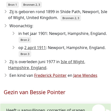
Bron 1
Bronnen 2, 3
Zij is geboren rond 1899
in Shide Path, Newport, Isle
of Wight, United Kingdom.
Bronnen 2, 3
Woonachtig:
in het jaar 1901: Newport, Hampshire, England.
Bron 2
op
2 april 1911
: Newport, Hampshire, England.
Bron 3
Zij is overleden juni 1977
in
Isle of Wight,
Hampshire, England
.
Een kind van
Frederick Pointer
en
Jane Wendes
Gezin van Bessie Pointer
Heeft u aanvullingen, correcties of vragen