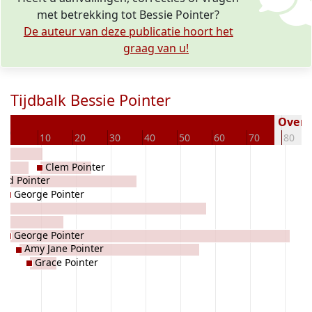
met betrekking tot Bessie Pointer?
De auteur van deze publicatie hoort het
graag van u!
Tijdbalk Bessie Pointer
9
Overle
0
10
20
30
40
50
60
70
80
Clem Pointer
red Pointer
George Pointer
George Pointer
Amy Jane Pointer
Grace Pointer