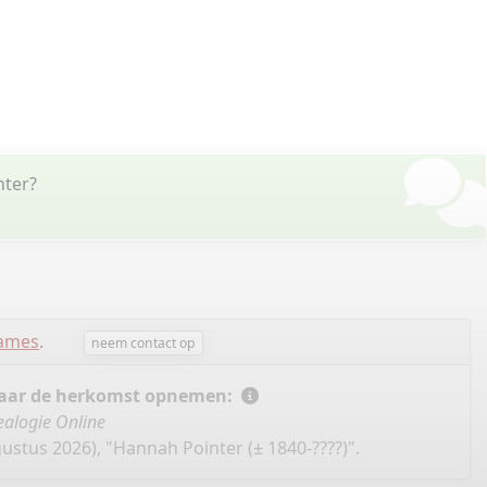
nter?
James
.
neem contact op
 naar de herkomst opnemen:
alogie Online
ustus 2026), "Hannah Pointer (± 1840-????)".