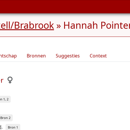
tell/Brabrook
»
Hannah Pointer 
ntschap
Bronnen
Suggesties
Context
r
n 1, 2
Bron 2
d
.
Bron 1