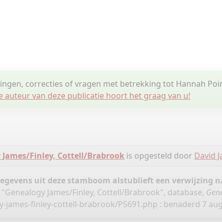
lingen, correcties of vragen met betrekking tot Hannah Poi
e auteur van deze publicatie hoort het graag van u!
 James/Finley, Cottell/Brabrook
is opgesteld door
David 
gegevens uit deze stamboom alstublieft een verwijzing
 "Genealogy James/Finley, Cottell/Brabrook", database,
Gene
-james-finley-cottell-brabrook/P5691.php
: benaderd 7 aug