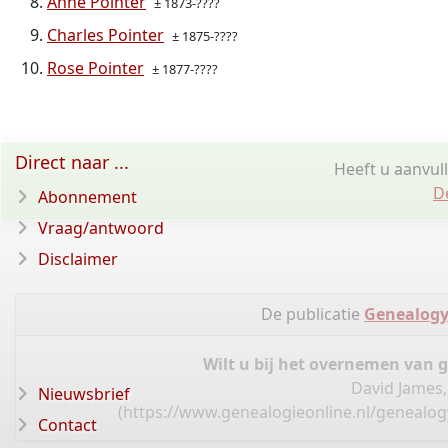
Anne Pointer
± 1873-????
Charles Pointer
± 1875-????
Rose Pointer
± 1877-????
Direct naar ...
Heeft u aanvul
D
Abonnement
Vraag/antwoord
Disclaimer
De publicatie
Genealogy
Wilt u bij het overnemen van 
David James,
Nieuwsbrief
(
https://www.genealogieonline.nl/genealogy
Contact