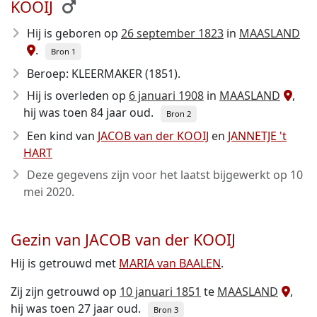
KOOIJ
Hij is geboren op
26 september 1823
in
MAASLAND
.
Bron 1
Beroep: KLEERMAKER (1851).
Hij is overleden op
6 januari 1908
in
MAASLAND
,
hij was toen 84 jaar oud.
Bron 2
Een kind van
JACOB van der KOOIJ
en
JANNETJE 't
HART
Deze gegevens zijn voor het laatst bijgewerkt op
10
mei 2020
.
Gezin van JACOB van der KOOIJ
Hij is getrouwd met
MARIA van BAALEN
.
Zij zijn getrouwd op
10 januari 1851
te
MAASLAND
,
hij was toen 27 jaar oud.
Bron 3