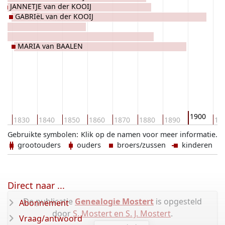
JANNETJE van der KOOIJ
GABRIëL van der KOOIJ
MARIA van BAALEN
1900
20
1830
1840
1850
1860
1870
1880
1890
19
Gebruikte symbolen:
Klik op de namen voor meer informatie.
grootouders
ouders
broers/zussen
kinderen
Direct naar ...
De publicatie
Genealogie Mostert
is opgesteld
Abonnement
door
S. Mostert en S. J. Mostert
.
Vraag/antwoord