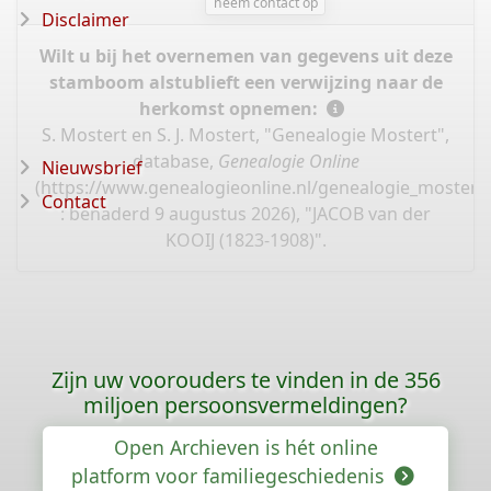
neem contact op
Disclaimer
Wilt u bij het overnemen van gegevens uit deze
stamboom alstublieft een verwijzing naar de
herkomst opnemen:
S. Mostert en S. J. Mostert, "Genealogie Mostert",
database,
Genealogie Online
Nieuwsbrief
(
https://www.genealogieonline.nl/genealogie_mostert
Contact
: benaderd 9 augustus 2026), "JACOB van der
KOOIJ (1823-1908)".
Zijn uw voorouders te vinden in de 356
miljoen persoonsvermeldingen?
Open Archieven is hét online
platform voor familiegeschiedenis