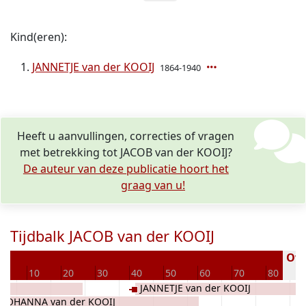
Kind(eren):
JANNETJE van der KOOIJ
1864-1940
Heeft u aanvullingen, correcties of vragen
met betrekking tot JACOB van der KOOIJ?
De auteur van deze publicatie hoort het
graag van u!
Tijdbalk JACOB van der KOOIJ
Over
0
10
20
30
40
50
60
70
80
JANNETJE van der KOOIJ
JOHANNA van der KOOIJ