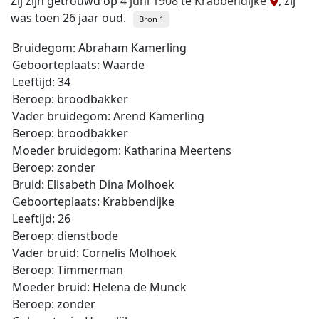
Zij zijn getrouwd op
4 juni 1908
te
Krabbendijke
, zij
was toen 26 jaar oud.
Bron 1
Bruidegom: Abraham Kamerling
Geboorteplaats: Waarde
Leeftijd: 34
Beroep: broodbakker
Vader bruidegom: Arend Kamerling
Beroep: broodbakker
Moeder bruidegom: Katharina Meertens
Beroep: zonder
Bruid: Elisabeth Dina Molhoek
Geboorteplaats: Krabbendijke
Leeftijd: 26
Beroep: dienstbode
Vader bruid: Cornelis Molhoek
Beroep: Timmerman
Moeder bruid: Helena de Munck
Beroep: zonder