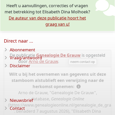
Heeft u aanvullingen, correcties of vragen
met betrekking tot Elisabeth Dina Molhoek?
De auteur van deze publicatie hoort het
graag van u!
Direct naar ...
Abonnement
De publicatie
Genealogie De Grauw
is opgesteld
Vraag/antwoord
door
Arno de Grauw
.
neem contact op
Disclaimer
Wilt u bij het overnemen van gegevens uit deze
stamboom alstublieft een verwijzing naar de
herkomst opnemen:
Arno de Grauw, "Genealogie De Grauw",
database,
Genealogie Online
Nieuwsbrief
(
https://www.genealogieonline.nl/genealogie_de_gra
Contact
: benaderd 7 augustus 2026), "Elisabeth Dina