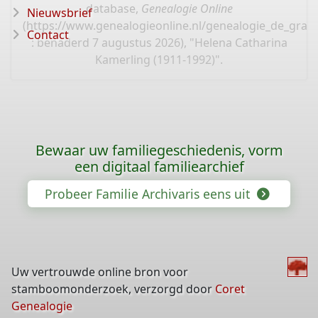
database,
Genealogie Online
Nieuwsbrief
(
https://www.genealogieonline.nl/genealogie_de_gra
Contact
: benaderd 7 augustus 2026), "Helena Catharina
Kamerling (1911-1992)".
Bewaar uw familiegeschiedenis, vorm
een digitaal familiearchief
Probeer Familie Archivaris eens uit
Uw vertrouwde online bron voor
stamboomonderzoek, verzorgd door
Coret
Genealogie