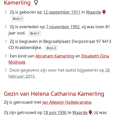
Kamerling
Zij is geboren op
12 september 1911
in
Waarde
.
Bron 1
Zij is overleden op
7 november 1992
, zij was toen 81
jaar oud.
Bron 1
Zij is begraven in Begraafplaats Dorpsstraat 97 4413
CD Krabbendijke.
Bron 2
Een kind van
Abraham Kamerling
en
Elisabeth Dina
Molhoek
Deze gegevens zijn voor het laatst bijgewerkt op
26
februari 2015
.
Gezin van Helena Catharina Kamerling
Zij is getrouwd met
Jan Allewijn Hollebrandse
.
Zij zijn getrouwd op
18 juni 1936
te
Waarde
, zij was