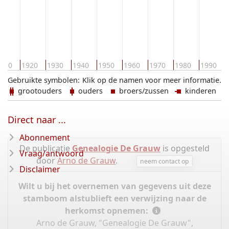
910
1920
1930
1940
1950
1960
1970
1980
1990
Gebruikte symbolen:
Klik op de namen voor meer informatie.
grootouders
ouders
broers/zussen
kinderen
Direct naar ...
Abonnement
De publicatie
Genealogie De Grauw
is opgesteld
Vraag/antwoord
door
Arno de Grauw
.
neem contact op
Disclaimer
Wilt u bij het overnemen van gegevens uit deze
stamboom alstublieft een verwijzing naar de
herkomst opnemen:
Arno de Grauw, "Genealogie De Grauw",