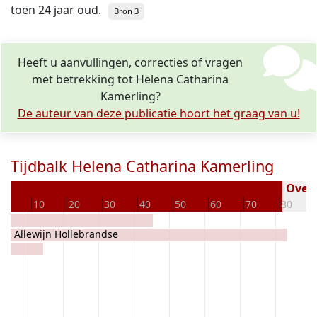
toen 24 jaar oud.
Bron 3
Heeft u aanvullingen, correcties of vragen
met betrekking tot Helena Catharina
Kamerling?
De auteur van deze publicatie hoort het graag van u!
Tijdbalk Helena Catharina Kamerling
Overl
0
10
20
30
40
50
60
70
80
ek
Jan Allewijn Hollebrandse