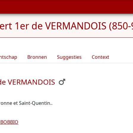
bert 1er de VERMANDOIS (850-
ntschap
Bronnen
Suggesties
Context
r de VERMANDOIS
onne et Saint-Quentin..
e BOBBIO