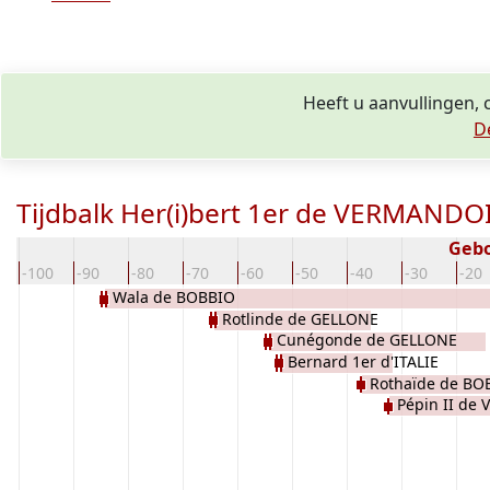
Heeft u aanvullingen,
D
Tijdbalk Her(i)bert 1er de VERMANDO
Geb
-100
-90
-80
-70
-60
-50
-40
-30
-20
Wala de BOBBIO
Rotlinde de GELLONE
Cunégonde de GELLONE
Bernard 1er d'ITALIE
Rothaïde de BO
Pépin II de