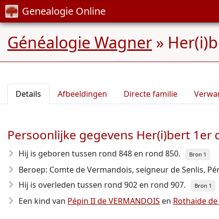
Genealogie Online
Généalogie Wagner
»
Her(i)
Details
Afbeeldingen
Directe familie
Verwa
Persoonlijke gegevens Her(i)bert 1e
Hij is geboren tussen rond 848 en rond 850
.
Bron 1
Beroep: Comte de Vermandois, seigneur de Senlis, Pér
Hij is overleden tussen rond 902 en rond 907
.
Bron 1
Een kind van
Pépin II de VERMANDOIS
en
Rothaïde d