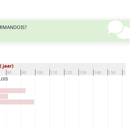
 VERMANDOIS?
 jaar)
80
90
100
110
120
130
140
150
160
LOIS