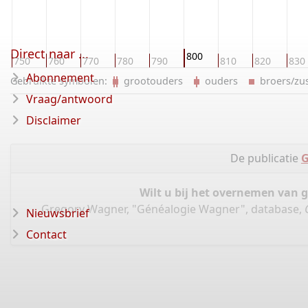
Direct naar ...
800
750
760
770
780
790
810
820
830
Abonnement
Gebruikte symbolen:
grootouders
ouders
broers/z
Vraag/antwoord
Disclaimer
De publicatie
G
Wilt u bij het overnemen van 
Gregory Wagner, "Généalogie Wagner", database,
Nieuwsbrief
Contact