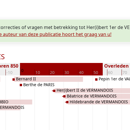
 correcties of vragen met betrekking tot Her(i)bert 1er de
e auteur van deze publicatie hoort het graag van u!
IS
oren 850
Overleden (
0
-10
10
20
30
40
50
60
70
Bernard II
Pepin 1er de VA
Berthe de PARIS
Her(i)bert II de VERMANDOIS
Béatrice de VERMANDOIS
BBIO
Hildebrande de VERMANDOIS
 VERMANDOIS