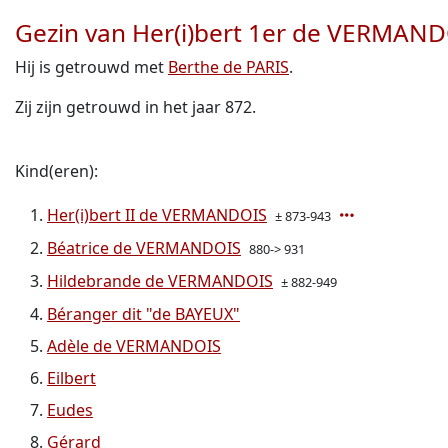
Gezin van Her(i)bert 1er de VERMAN
Hij is getrouwd met
Berthe de PARIS
.
Zij zijn getrouwd in het jaar 872.
Kind(eren):
Her(i)bert II de VERMANDOIS
± 873-943
Béatrice de VERMANDOIS
880-> 931
Hildebrande de VERMANDOIS
± 882-949
Béranger dit "de BAYEUX"
Adèle de VERMANDOIS
Eilbert
Eudes
Gérard