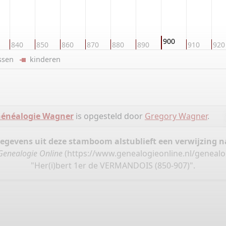
900
840
850
860
870
880
890
910
920
ussen
kinderen
énéalogie Wagner
is opgesteld door
Gregory Wagner
.
gegevens uit deze stamboom alstublieft een verwijzing
Genealogie Online
(
https://www.genealogieonline.nl/geneal
"Her(i)bert 1er de VERMANDOIS (850-907)".