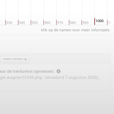
1000
930
940
950
960
970
980
990
101
Klik op de namen voor meer informatie.
neem contact op
 naar de herkomst opnemen:
ogie-wagner/I1549.php
: benaderd 7 augustus 2026),