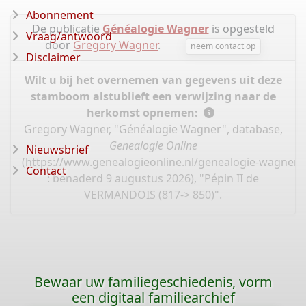
Abonnement
De publicatie
Généalogie Wagner
is opgesteld
Vraag/antwoord
door
Gregory Wagner
.
neem contact op
Disclaimer
Wilt u bij het overnemen van gegevens uit deze
stamboom alstublieft een verwijzing naar de
herkomst opnemen:
Gregory Wagner, "Généalogie Wagner", database,
Genealogie Online
Nieuwsbrief
(
https://www.genealogieonline.nl/genealogie-wagner/
Contact
: benaderd 9 augustus 2026), "Pépin II de
VERMANDOIS (817-> 850)".
Bewaar uw familiegeschiedenis, vorm
een digitaal familiearchief