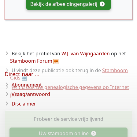
Bekijk de afbeeldingengalerij
Bekijk het profiel van
W.J. van Wijngaarden
op het
Stamboom Forum
U vindt deze publicatie ook terug in de
Stamboom
Direct naar ...
Gids
Abonnement
Wilt u ook uw genealogische gegevens op Internet
Vraag/antwoord
plaatsen?
Disclaimer
Probeer de service vrijblijvend
Uw stamboom online