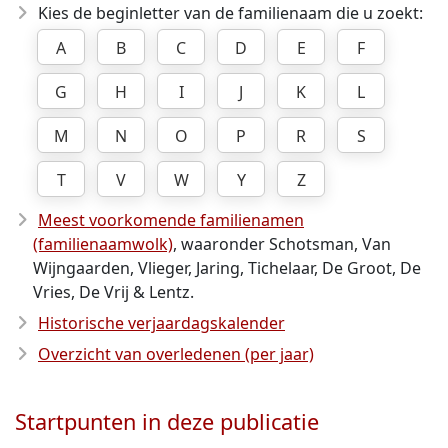
Kies de beginletter van de familienaam die u zoekt:
A
B
C
D
E
F
G
H
I
J
K
L
M
N
O
P
R
S
T
V
W
Y
Z
Meest voorkomende familienamen
(familienaamwolk)
, waaronder Schotsman, Van
Wijngaarden, Vlieger, Jaring, Tichelaar, De Groot, De
Vries, De Vrij & Lentz.
Historische verjaardagskalender
Overzicht van overledenen (per jaar)
Startpunten in deze publicatie