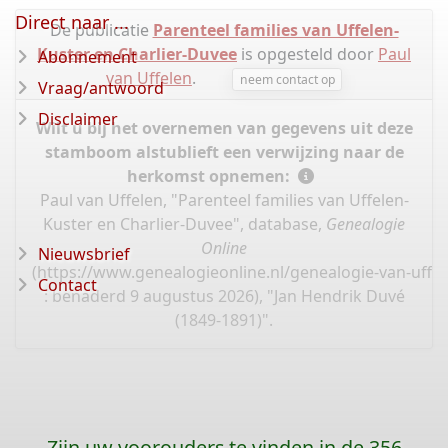
Direct naar ...
De publicatie
Parenteel families van Uffelen-
Kuster en Charlier-Duvee
is opgesteld door
Paul
Abonnement
van Uffelen
.
neem contact op
Vraag/antwoord
Disclaimer
Wilt u bij het overnemen van gegevens uit deze
stamboom alstublieft een verwijzing naar de
herkomst opnemen:
Paul van Uffelen, "Parenteel families van Uffelen-
Kuster en Charlier-Duvee", database,
Genealogie
Online
Nieuwsbrief
(
https://www.genealogieonline.nl/genealogie-van-uffel
Contact
: benaderd 9 augustus 2026), "Jan Hendrik Duvé
(1849-1891)".
Zijn uw voorouders te vinden in de 356