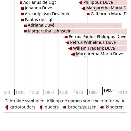
Adrianus de Ligt
Philippus Duvé
Johanna Duvé
Margaretha Maria Du
Ariaantje van Deventer
Catharina Maria Du
Paulus de Ligt
Adriana Duvé
Margaretha Lahnstein
Petrus Paulus Philippus Duvé
Petrus Wilhelmus Duvé
Willem Frederik Duvé
Margaretha Maria Duvé
1900
1830
1840
1850
1860
1870
1880
1890
1910
Gebruikte symbolen:
Klik op de namen voor meer informatie.
grootouders
ouders
broers/zussen
kinderen