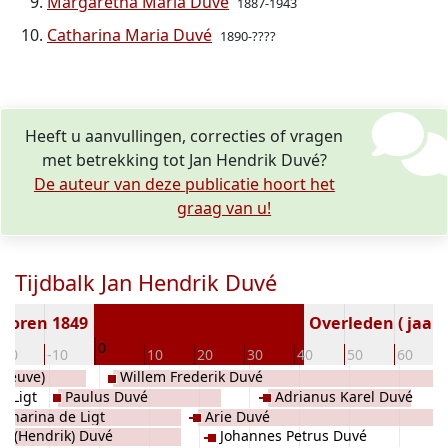
Margaretha Maria Duvé
1887-1943
Catharina Maria Duvé
1890-????
Heeft u aanvullingen, correcties of vragen
met betrekking tot Jan Hendrik Duvé?
De auteur van deze publicatie hoort het
graag van u!
Tijdbalk Jan Hendrik Duvé
boren 1849
Overleden ( jaar)
0
-20
-10
10
20
30
40
50
60
(Deuve)
Willem Frederik Duvé
e Ligt
Paulus Duvé
Adrianus Karel Duvé
tharina de Ligt
Arie Duvé
us (Hendrik) Duvé
Johannes Petrus Duvé